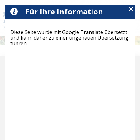
Für Ihre Information
Diese Seite wurde mit Google Translate übersetzt
und kann daher zu einer ungenauen Übersetzung
führen.