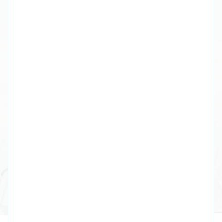
Route zum Atelier planen
einen Termin machen
Mehr Informationen
Der Workshop
Online-Museum
Fotoalbum
Kontakt mit Wiebe
Originale Werke
Benutzerdefinierte Gemälde
Geschirr, Küche & Tisch