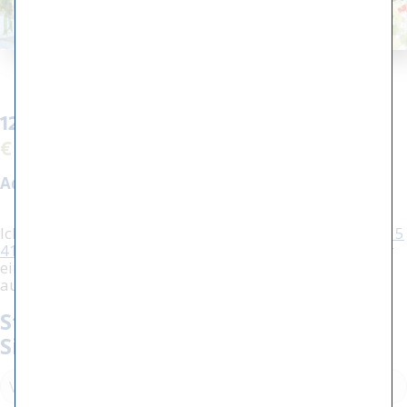
120 - Duo penotti
€ 500,00
Aquarellgröße:
18 x 13 cm
Ich interessiere mich für diese Arbeit, rufen Sie
(+31) 515
416604
an, um weitere Informationen zu erhalten oder
einen Termin mit mir zu vereinbaren. Sie können dafür
auch das unten stehende Formular verwenden.
Stellen Sie eine Frage / vereinbaren
Sie einen Termin: