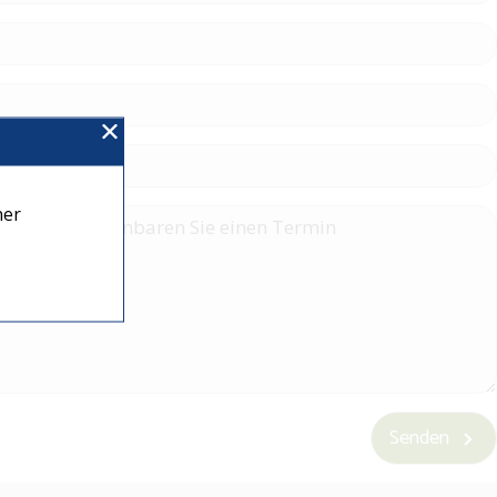
ner
Senden