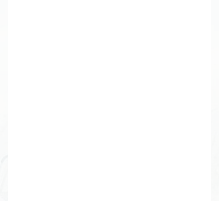
einen Termin machen
Mehr Informationen
Der Workshop
Online-Museum
Fotoalbum
Kontakt mit Wiebe
Originale Werke
Benutzerdefinierte Gemälde
Geschirr, Küche & Tisch
Home
Haftungsausschluss