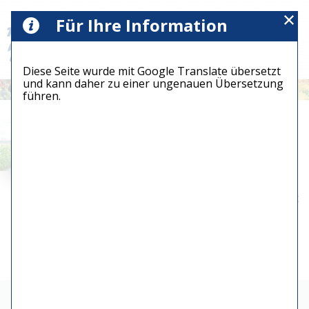
Für Ihre Information
Diese Seite wurde mit Google Translate übersetzt
und kann daher zu einer ungenauen Übersetzung
führen.
166 - A-ware
leveranciers
€ 0,00
36 x
Aquarellgröße:
26
cm
verkauft