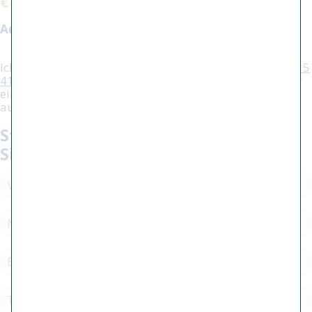
€ 2.500,00
Aquarellgröße:
30 x 70 cm
Ich interessiere mich für diese Arbeit, rufen Sie
(+31) 515
416604
an, um weitere Informationen zu erhalten oder
einen Termin mit mir zu vereinbaren. Sie können dafür
auch das unten stehende Formular verwenden.
Stellen Sie eine Frage / vereinbaren
Sie einen Termin: