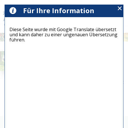
Für Ihre Information
Diese Seite wurde mit Google Translate übersetzt
und kann daher zu einer ungenauen Übersetzung
führen.
62 - Even
ontspannen
€ 0,00
73 x
Aquarellgröße:
27
cm
verkauft