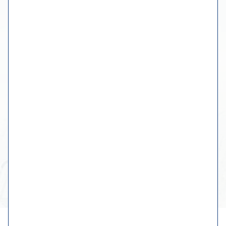
einen Termin machen
Mehr Informationen
Der Workshop
Online-Museum
Fotoalbum
Kontakt mit Wiebe
Originale Werke
Benutzerdefinierte Gemälde
Geschirr, Küche & Tisch
Home
Haftungsausschluss