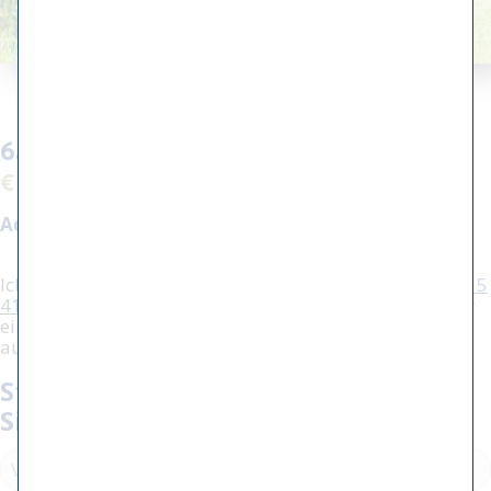
64 - Bomen voor koeien
€ 4.000,00
Aquarellgröße:
73 x 53 cm
Ich interessiere mich für diese Arbeit, rufen Sie
(+31) 515
416604
an, um weitere Informationen zu erhalten oder
einen Termin mit mir zu vereinbaren. Sie können dafür
auch das unten stehende Formular verwenden.
Stellen Sie eine Frage / vereinbaren
Sie einen Termin: