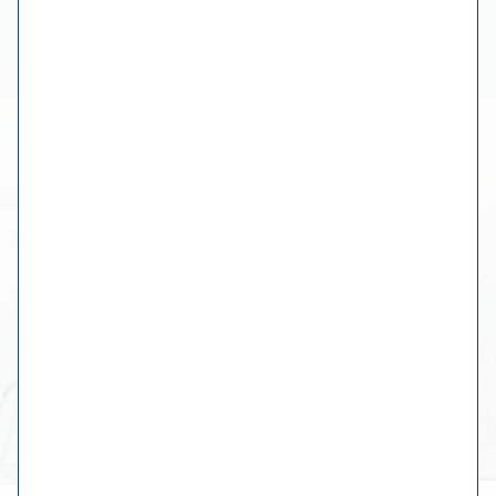
Route zum Atelier planen
einen Termin machen
Mehr Informationen
Der Workshop
Online-Museum
Fotoalbum
Kontakt mit Wiebe
Originale Werke
Benutzerdefinierte Gemälde
Geschirr, Küche & Tisch