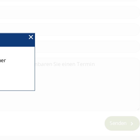
ner
Senden