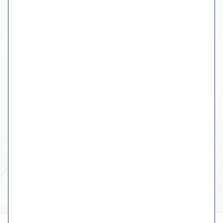
Route zum Atelier planen
einen Termin machen
Mehr Informationen
Der Workshop
Online-Museum
Fotoalbum
Kontakt mit Wiebe
Originale Werke
Benutzerdefinierte Gemälde
Geschirr, Küche & Tisch