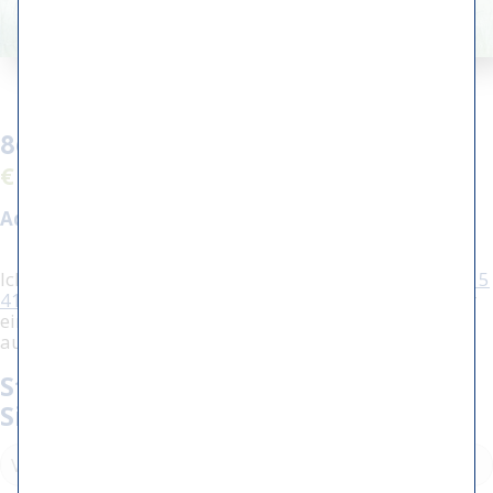
86 - Wij staan te trappelen
€ 2.500,00
Aquarellgröße:
36 x 26 cm
Ich interessiere mich für diese Arbeit, rufen Sie
(+31) 515
416604
an, um weitere Informationen zu erhalten oder
einen Termin mit mir zu vereinbaren. Sie können dafür
auch das unten stehende Formular verwenden.
Stellen Sie eine Frage / vereinbaren
Sie einen Termin: