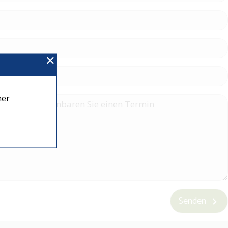
ner
Senden