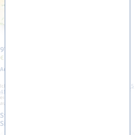
97 - Haantje de voorste
€ 3.000,00
Aquarellgröße:
19 x 54 cm
Ich interessiere mich für diese Arbeit, rufen Sie
(+31) 515
416604
an, um weitere Informationen zu erhalten oder
einen Termin mit mir zu vereinbaren. Sie können dafür
auch das unten stehende Formular verwenden.
Stellen Sie eine Frage / vereinbaren
Sie einen Termin: