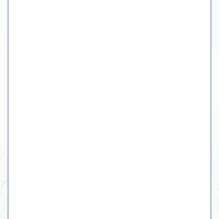
Route zum Atelier planen
einen Termin machen
Mehr Informationen
Der Workshop
Online-Museum
Fotoalbum
Kontakt mit Wiebe
Originale Werke
Benutzerdefinierte Gemälde
Geschirr, Küche & Tisch